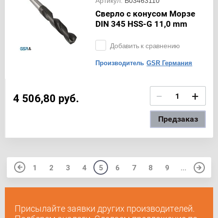
Артикул:
B03463110
Сверло с конусом Морзе
DIN 345 HSS-G 11,0 mm
Добавить к сравнению
Производитель
GSR Германия
−
+
4 506,80
руб.
Предзаказ
1
2
3
4
5
6
7
8
9
...
Присылайте заявки других производителей.