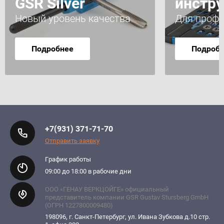
GSR Silver
инстр
Новый уровень качества
Для профе
Подробнее
Подроб
+7(931) 371-71-70
Отправить заявку
График работы
09:00 до 18:00 в рабочие дни
ООО «ГЕНАУ ВЕРКЦОЙГЕ» официальный
представитель компании GSR Gustav Stursberg GmbH
(ОГРН 1227800009480)
198096, г. Санкт-Петербург, ул. Ивана Зубкова д.10 стр.