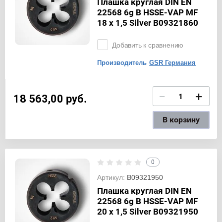
Плашка круглая DIN EN
22568 6g B HSSE-VAP MF
18 x 1,5 Silver B09321860
Добавить к сравнению
Производитель
GSR Германия
−
+
18 563,00
руб.
В корзину
0
Артикул:
B09321950
Плашка круглая DIN EN
22568 6g B HSSE-VAP MF
20 x 1,5 Silver B09321950