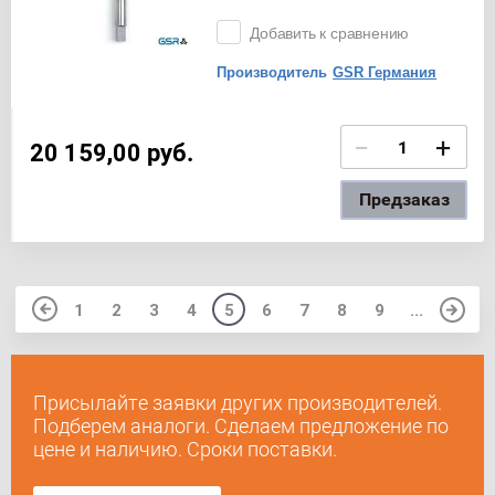
Добавить к сравнению
Производитель
GSR Германия
−
+
20 159,00
руб.
Предзаказ
1
2
3
4
5
6
7
8
9
...
Присылайте заявки других производителей.
Подберем аналоги. Сделаем предложение по
цене и наличию. Сроки поставки.