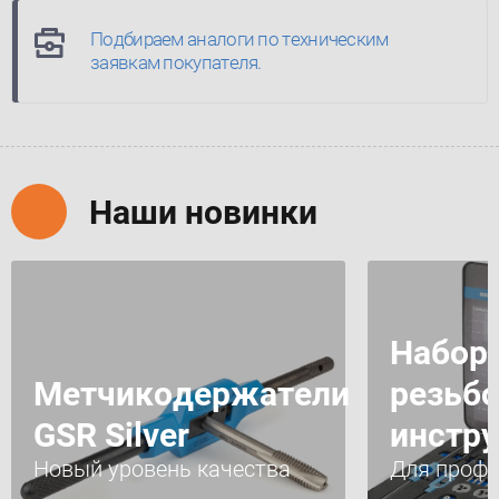
Подбираем аналоги по техническим
заявкам покупателя.
Наши новинки
Набор
Метчикодержатели
резьбо
GSR Silver
инстр
Новый уровень качества
Для профе